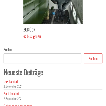
Beitragsnavigation
Vorheriger
ZURÜCK
Beitrag
bus_gruen
Suchen
Suchen
Neueste Beiträge
Box lackiert
2. September 2021
Boot lackiert
2. September 2021
Oldtimer neu aufgebaut